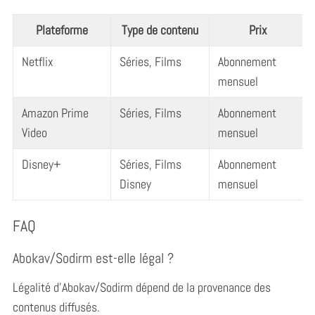
Plateforme
Type de contenu
Prix
Netflix
Séries, Films
Abonnement
mensuel
Amazon Prime
Séries, Films
Abonnement
Video
mensuel
Disney+
Séries, Films
Abonnement
Disney
mensuel
S
e
FAQ
a
r
Abokav/Sodirm est-elle légal ?
c
h
Légalité d’Abokav/Sodirm dépend de la provenance des
f
o
contenus diffusés.