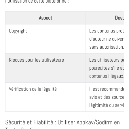
l’utilisation de cette plateforme :
Aspect
Descrip
Copyright
Les contenus protég
d’auteur ne doivent 
sans autorisation.
Risques pour les utilisateurs
Les utilisateurs peu
poursuites s’ils acc
contenus illégaux.
Vérification de la légalité
Il est recommandé d
avis et des sources f
légitimité du service
Sécurité et Fiabilité : Utiliser Abokav/Sodirm en