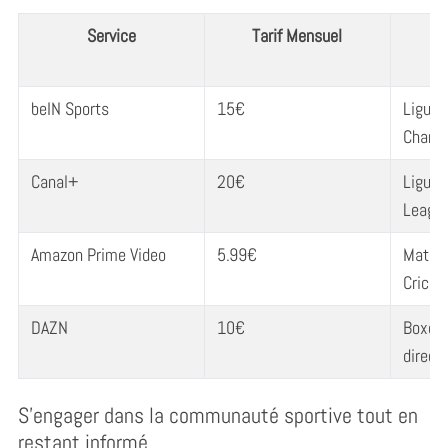
Service
Tarif Mensuel
C
beIN Sports
15€
Ligue 
Champ
Canal+
20€
Ligue 
League
Amazon Prime Video
5.99€
Matchs
Cricke
DAZN
10€
Boxe, 
direct
S’engager dans la communauté sportive tout en
restant informé