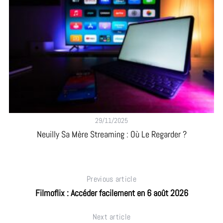
29/11/2025
 À
Neuilly Sa Mère Streaming : Où Le Regarder ?
N
Previous article
Filmoflix : Accéder facilement en 6 août 2026
Next article