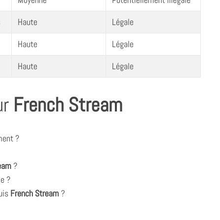
s
Haute
Légale
Haute
Légale
Haute
Légale
ur
French Stream
ment ?
ream
?
me ?
puis
French Stream
?