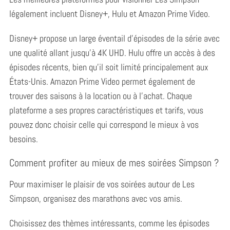
légalement incluent Disney+, Hulu et Amazon Prime Video.
Disney+ propose un large éventail d’épisodes de la série avec
une qualité allant jusqu’à 4K UHD. Hulu offre un accès à des
épisodes récents, bien qu’il soit limité principalement aux
États-Unis. Amazon Prime Video permet également de
S
trouver des saisons à la location ou à l’achat. Chaque
e
plateforme a ses propres caractéristiques et tarifs, vous
a
pouvez donc choisir celle qui correspond le mieux à vos
r
besoins.
c
h
Comment profiter au mieux de mes soirées Simpson ?
f
o
Pour maximiser le plaisir de vos soirées autour de Les
r
:
Simpson, organisez des marathons avec vos amis.
Choisissez des thèmes intéressants, comme les épisodes