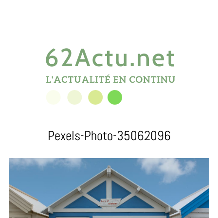
Pexels-Photo-35062096
S
e
a