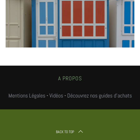
r
c
h
f
o
r
:
A PROPOS
Mentions Légales
-
Vidéos
-
Découvrez nos guides d'achats
BACK TO TOP