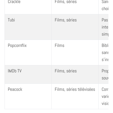
Crackle
Films, séries
Sans i
choix 
Tubi
Films, séries
Pas de
interfa
simple
Popcornflix
Films
Biblio
sans n
s’inscr
IMDb TV
Films, séries
Propri
souven
Peacock
Films, séries télévisées
Conten
varié,
vision