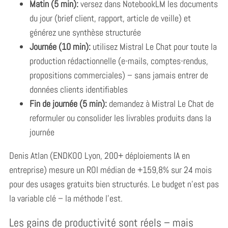
Matin (5 min):
versez dans NotebookLM les documents
du jour (brief client, rapport, article de veille) et
S
générez une synthèse structurée
e
a
Journée (10 min):
utilisez Mistral Le Chat pour toute la
r
production rédactionnelle (e-mails, comptes-rendus,
c
propositions commerciales) – sans jamais entrer de
h
données clients identifiables
f
o
Fin de journée (5 min):
demandez à Mistral Le Chat de
r
reformuler ou consolider les livrables produits dans la
:
journée
Denis Atlan (ENDKOO Lyon, 200+ déploiements IA en
entreprise) mesure un ROI médian de +159,8% sur 24 mois
pour des usages gratuits bien structurés. Le budget n’est pas
la variable clé – la méthode l’est.
Les gains de productivité sont réels – mais