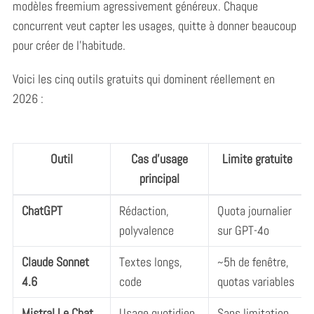
modèles freemium agressivement généreux. Chaque
concurrent veut capter les usages, quitte à donner beaucoup
pour créer de l’habitude.
Voici les cinq outils gratuits qui dominent réellement en
2026 :
Outil
Cas d’usage
Limite gratuite
principal
ChatGPT
Rédaction,
Quota journalier
polyvalence
sur GPT-4o
Claude Sonnet
Textes longs,
~5h de fenêtre,
4.6
code
quotas variables
Mistral Le Chat
Usage quotidien,
Sans limitation