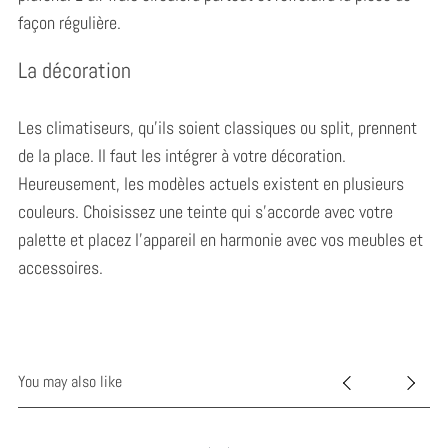
façon régulière.
La décoration
Les climatiseurs, qu’ils soient classiques ou split, prennent
de la place. Il faut les intégrer à votre décoration.
S
Heureusement, les modèles actuels existent en plusieurs
e
couleurs. Choisissez une teinte qui s’accorde avec votre
a
palette et placez l’appareil en harmonie avec vos meubles et
r
accessoires.
c
h
f
o
r
You may also like
: