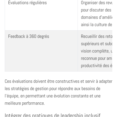
e
Évaluations régulières
Organiser des revue
a
pour discuter des ré
r
domaines d’améliora
c
ainsi la culture de la
h
f
Feedback à 360 degrés
Recueillir des retour
o
r
supérieurs et subor
:
vision complète, un
reconnue pour amélio
productivité des équ
Ces évaluations doivent être constructives et servir à adapter
les stratégies de gestion pour répondre aux besoins de
l’équipe, en permettant une évolution constante et une
meilleure performance.
Intégrer des pratiques de leadership inclusif